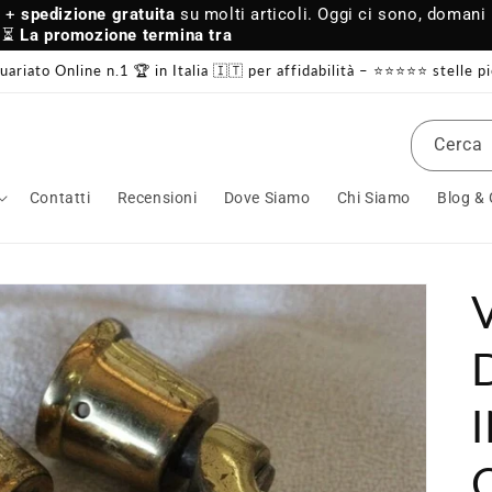
a +
spedizione gratuita
su molti articoli. Oggi ci sono, domani
⏳
La promozione termina tra
quariato Online n.1 🏆 in Italia 🇮🇹 per affidabilità – ⭐⭐⭐⭐⭐ stelle 
Cerca
Contatti
Recensioni
Dove Siamo
Chi Siamo
Blog &