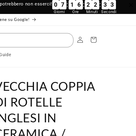
:
:
:
 potrebbero non esserci!
0
7
1
6
2
2
3
2
Giorni
Ore
Minuti
Secondi
piene su Google!
Accedi
Carrello
 Guide
VECCHIA COPPIA
DI ROTELLE
INGLESI IN
CERAMICA /