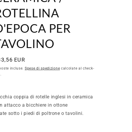
ROTELLINA
D'EPOCA PER
TAVOLINO
rezzo
33,56 EUR
poste incluse.
Spese di spedizione
calcolate al check-
.
stino
cchia coppia di rotelle inglesi in ceramica
n attacco a bicchiere in ottone
ate sotto i piedi di poltrone o tavolini.