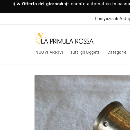
Vai
☀️🔥
Offerta del giorno🔥☀️:
sconto automatico in cass
direttamente
ai contenuti
Il negozio di Anti
NUOVI ARRIVI
Tutti gli Oggetti
Categorie
Passa alle
informazioni
sul prodotto